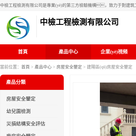
中檢工程檢測有限公司
首頁
產品中心
企業(yè)視頻
當前位置：
首頁
>
產品中心
>
房屋安全鑒定
> 建陽區(qū)房屋安全鑒定
產品分類
房屋安全鑒定
幼兒園檢測
災損結構安全評估