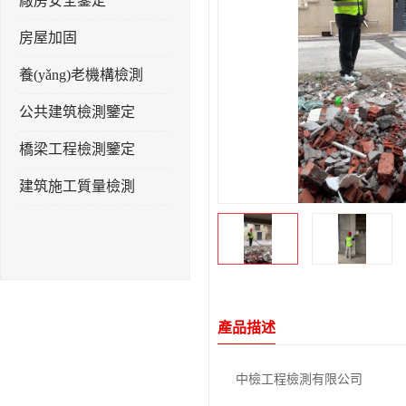
廠房安全鑒定
房屋加固
養(yǎng)老機構檢測
公共建筑檢測鑒定
橋梁工程檢測鑒定
建筑施工質量檢測
產品描述
中檢工程檢測有限公司