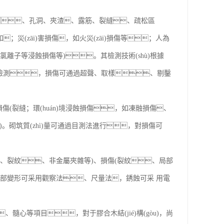
窩 、麻面、孔洞、夾渣、露筋、裂縫、疏松區
如；災(zāi)害損傷，如火災(zāi)損傷等；人為
離子等浸蝕損傷等)。其檢測技術(shù)根據
方法檢測，損傷可通過超聲、取樣、剔鑿
等)、損傷(裂縫；環(huán)境浸蝕損傷，如凍融損傷、
傷等)。砌筑質(zhì)量可通過目測法進行，對損傷可
如夾層、裂紋、非金屬夾雜等)、損傷(裂紋、局部
，局部變形可采用觀察法、尺量法，銹蝕可采 用電
、髓心等項目，對于膠合木結(jié)構(gòu)，尚