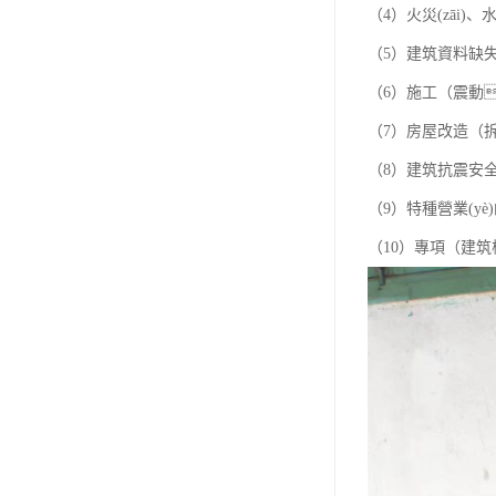
（4）火災(zāi)、
（5）建筑資料缺失
（6）施工（震動
（7）房屋改造（
（8）建筑抗震安
（9）特種營業(yè)
（10）專項（建筑