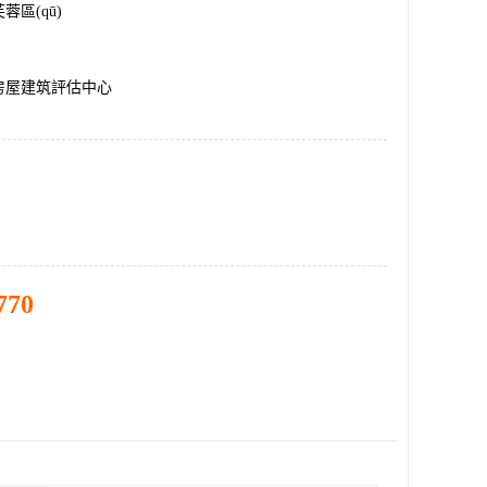
蓉區(qū)
房屋建筑評估中心
770