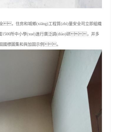
，住房和城鄉(xiāng)工程質(zhì)量安全司立即組織
500所中小學(xué)進行廣泛調(diào)研，并多
抗震加固國標圖集和與加固示例。