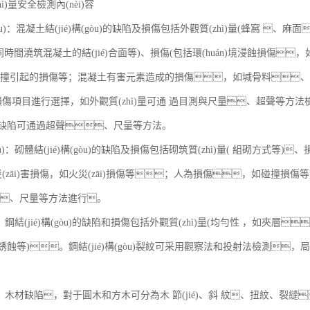
hì)量安全檢測內(nèi)容
(gòu)：混凝土結(jié)構(gòu)的缺陷及損傷包括外觀質(zhì)量(蜂
同時間澆筑混凝土的結(jié)合面等)、損傷(包括環(huán)境浸蝕損傷，
碰撞引起的損傷等；混凝土有害元素造成的損傷，如堿骨料、氯
和損傷項目進行選擇，如外觀質(zhì)量可通 過目測與尺量、超聲等
缺陷可通過超聲、尺量等方法。
(gòu)：砌體結(jié)構(gòu)的缺陷及損傷包括砌筑質(zhì)量( 組砌方式
；災(zāi)害損傷，如火災(zāi)損傷等；人為損傷，如碰撞損
、尺量等方法進行。
(gòu)：鋼結(jié)構(gòu)的缺陷和損傷包括外觀質(zhì)量(均勻性 ，
蝕等)。鋼結(jié)構(gòu)裂紋可采用觀察法和投射法檢測
(gòu)：木材缺陷，對于圓木和方木可分為木 節(jié)、斜 紋、扭紋、裂縫