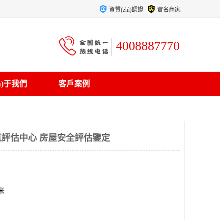
資質(zhì)認證
實名商家
4008887770
ān)于我們
客戶案例
評估中心 房屋安全評估鑒定
方米