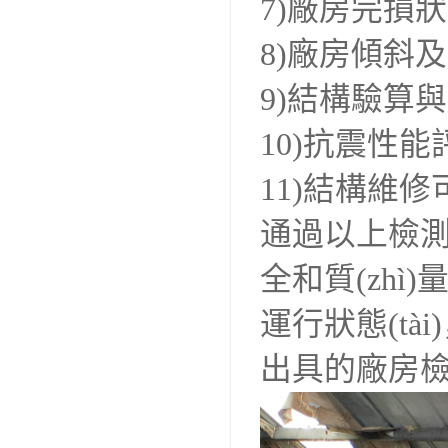
7)廠房完損狀
8)廠房傾斜
9)結構驗算
10)抗震性能
11)結構維
通過以上檢測
全和質(zh
運行狀態(t
出具的廠房