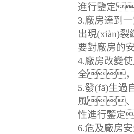
進行鑒定
3.廠房達到
出現(xià
要對廠房的
4.廠房改變
全
5.發(fā
風、
性進行鑒定
6.危及廠房