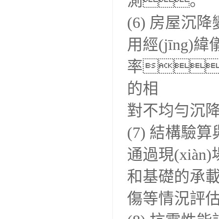
測。
(6) 房屋沉
用經(jīn
率
的相
對不均勻沉
(7) 結構驗
通過現(xi
和基礎的承
傷等情況評