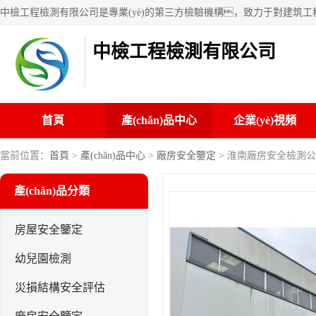
中檢工程檢測有限公司
首頁
產(chǎn)品中心
企業(yè)視頻
當前位置：
首頁
>
產(chǎn)品中心
>
廠房安全鑒定
> 淮南廠房安全檢測公司
產(chǎn)品分類
房屋安全鑒定
幼兒園檢測
災損結構安全評估