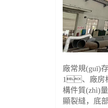
廠常規(guī
1、廠房
構件質(zh
顯裂縫，底