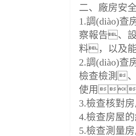
二、廠房安全檢
1.調(dià
察報告、
料，以及
2.調(di
檢查檢測
使用
3.檢查核對
4.檢查房屋
5.檢查測量