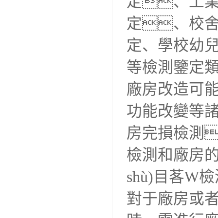
定、工業
定、校
定、學校幼兒
等檢測鑒定
廠房改造可
功能改變等
房完損檢測
檢測和廠房
shù)目茖W
對于廠房或者