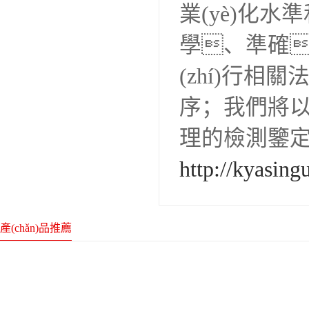
業(yè)化
學、準確
(zhí)行相
序；我們將以
理的檢測鑒
http://kyasing
產(chǎn)品推薦