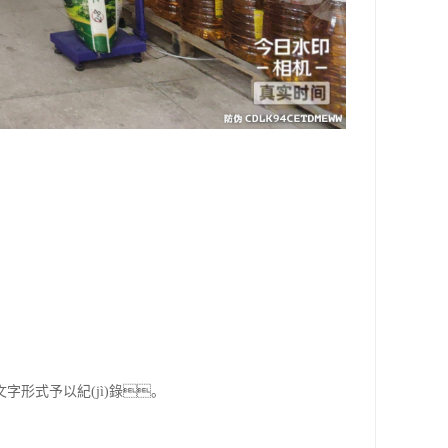
字形式予以紀(jì)錄。