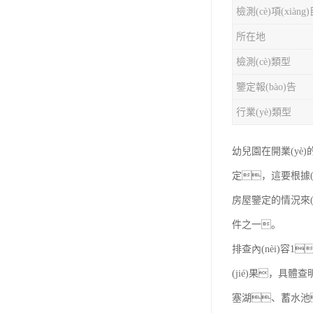
檢測(cè)項(xiàng
所在地
檢測(cè)類型
鑒定報(bào)告
行業(yè)類型
幼兒園在開業(yè)
定，這要根據(j
房屋鑒定的情況來(lá
件之一。
排查內(nèi)容1
(jié)果，具體查
塞湖、蓄水池