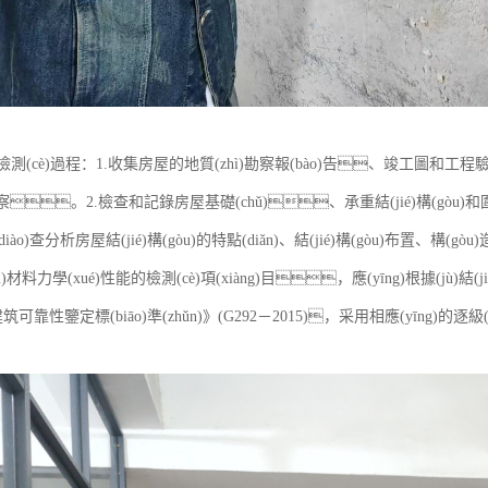
(cè)過程：1.收集房屋的地質(zhì)勘察報(bào)告、竣工圖和工程驗(yà
察。2.檢查和記錄房屋基礎(chǔ)、承重結(jié)構(gòu)和圍
iào)查分析房屋結(jié)構(gòu)的特點(diǎn)、結(jié)構(gòu)布置
gòu)材料力學(xué)性能的檢測(cè)項(xiàng)目，應(yīng)根據(jù
筑可靠性鑒定標(biāo)準(zhǔn)》(G292－2015)，采用相應(yīng)的逐級(j