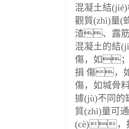
混凝土結(jié
觀質(zhì
渣、露筋、
混凝土的結(j
傷，如；災
損 傷，
傷，如堿骨料
據(jù)不同
質(zhì)量
(cè)