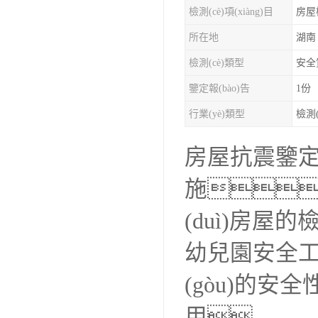
檢測(cè)項(xiàng)目
房屋檢
所在地
湖南
檢測(cè)類型
安全質
鑒定報(bào)告
1份
行業(yè)類型
檢測(
房屋抗震鑒定
施
(duì)房屋
幼兒園安全工作
(gòu)的
用。