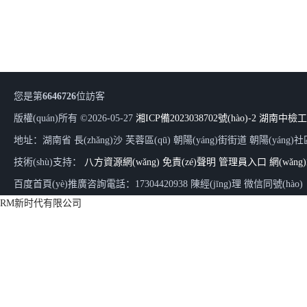
您是第
6646726
位訪客
版權(quán)所有 ©2026-05-27
湘ICP備2023038702號(hào)-2
湖南中檢工
地址：湖南省 長(zhǎng)沙 芙蓉區(qū) 朝陽(yáng)街街道 朝陽(yáng)社區
技術(shù)支持：
八方資源網(wǎng)
免責(zé)聲明
管理員入口
網(wǎn
百度首頁(yè)推廣咨詢電話：17304420938 陳經(jīng)理 微信同號(hào)
RM新时代有限公司