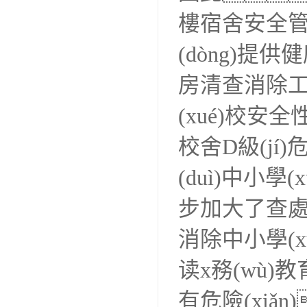
樓宿舍安全管理
(dòng)提供
房清查消除
(xué)校安全
校舍D級(j
(duì)中小學
步加大了查處問(
消除中小學(x
读x務(wù)教
有危險(xiǎ