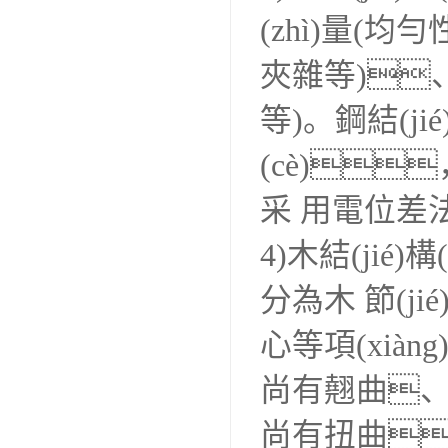
(zhì)量
夾雜等)
等)。鋼結(j
(cè)
采 用電位差
4)木結(jié
分為木 節(
心等項(xiàn
尚有翹曲、順
尚有扭曲