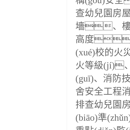
構(gòu)安
查幼兒園房屋結
墻、樓梯
高度
(xué)校的
火等級(jí)
(guī)、消防技
舍安全工程消
排查幼兒園房屋
(biāo)準(