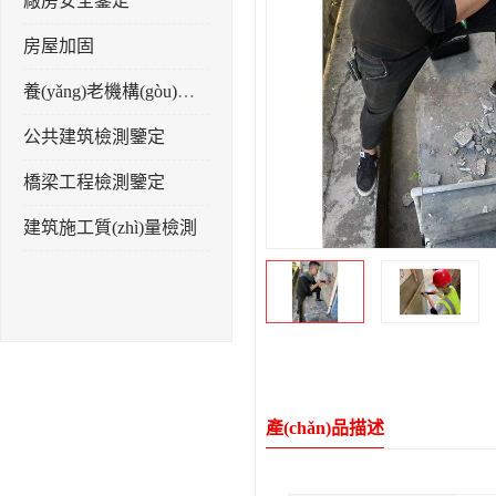
廠房安全鑒定
房屋加固
養(yǎng)老機構(gòu)檢測
公共建筑檢測鑒定
橋梁工程檢測鑒定
建筑施工質(zhì)量檢測
產(chǎn)品描述