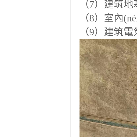
（7）建筑地基
（8）室內(nè
（9）建筑電