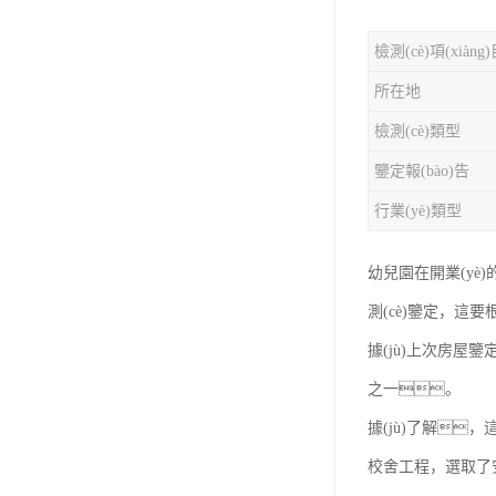
檢測(cè)項(xiàng
所在地
檢測(cè)類型
鑒定報(bào)告
行業(yè)類型
幼兒園在開業(yè)
測(cè)鑒定，這要
據(jù)上次房屋鑒定
之一。
據(jù)了解，這套
校舍工程，選取了安全