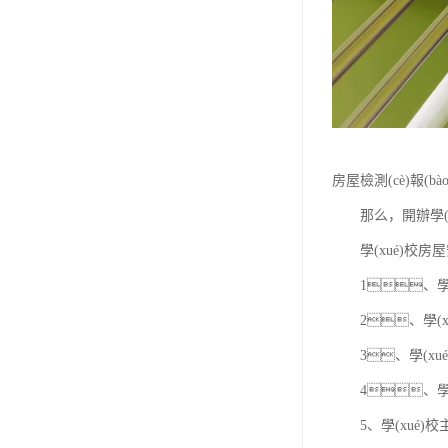
房屋檢測(cè)報(bà
那么，開辦學(xué
學(xué)校房屋
1、學(xué
2、學(xué)
3、學(xué)
4、學(xué)校
5、學(xué)校主體結