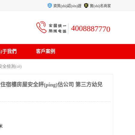
資質(zhì)認(rèn)證
實(shí)名商家
4008887770
ān)于我們
客戶案例
安全檢測(cè)
é)校住宿樓房屋安全評(píng)估公司 第三方幼兒
方米