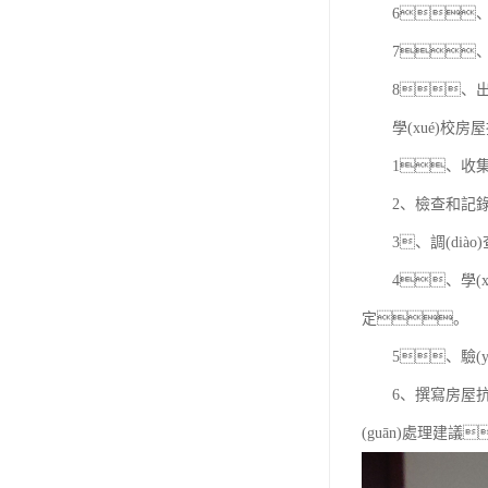
6、學(x
7、分
8、出具學(
學(xué)校房
1、收集學(x
2、檢查和記錄學(xu
3、調(diào)查
4、學(xué)校
定。
5、驗(yà
6、撰寫房屋抗震報(
(guān)處理建議