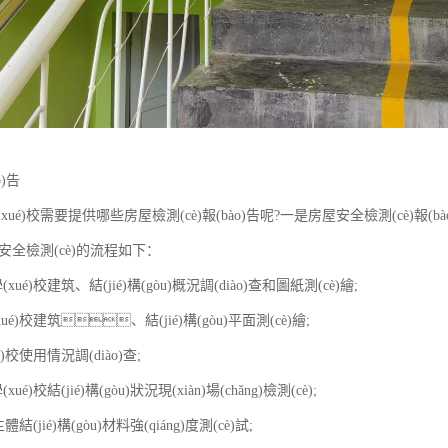
o)告
)校需要提供哪些房屋檢測(cè)報(bào)告呢?一是房屋安全檢測(cè)報(b
安全檢測(cè)的流程如下：
)校建筑、結(jié)構(gòu)概況調(diào)查和圖紙測(cè)繪;
校建筑、結(jié)構(gòu)平面測(cè)繪;
校使用情況調(diào)查;
結(jié)構(gòu)狀況現(xiàn)場(chǎng)檢測(cè);
(jié)構(gòu)材料強(qiáng)度測(cè)試;