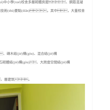
對(duì)中小學(xué)校舍多層砌體房屋、鋼筋混凝
技術(shù)要點(diǎn)。其中，大量校舍
、磚木結(jié)構(gòu)、混合結(jié)構
、石砌體結(jié)構(gòu)、大跨度空間結(jié)構
、層建筑。