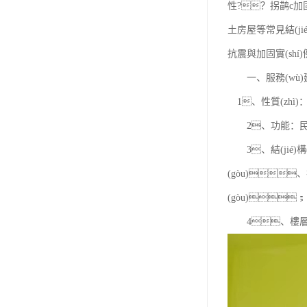
性?？拐鹋c加固
土房屋等常見結(ji
抗震與加固實(sh
一、服務(wù)
1、性質(zhì
2、功能：民用
3、結(jié)構(g
(gòu)、排
(gòu)；
4、樓層：