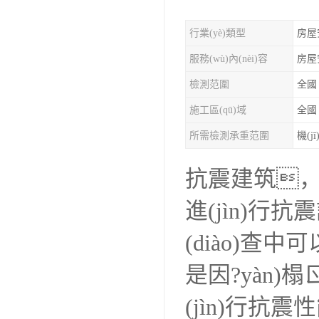
行業(yè)類型
房屋
服務(wù)內(nèi)容
檢測范圍
全國
施工區(qū)域
全國
所需檢測承重范圍
機(
抗震建筑，是
進(jìn)行抗
(diào)查中
是因?yàn
(jìn)行抗