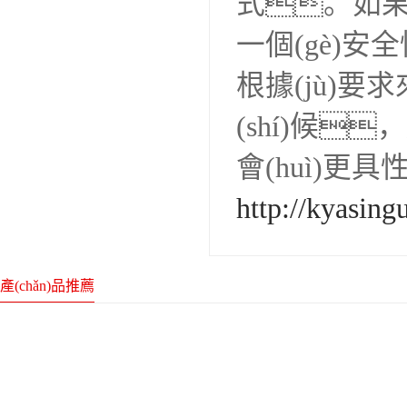
式。如果
一個(gè)安
根據(jù)
(shí)候
會(huì)更具
http://kyasing
產(chǎn)品推薦