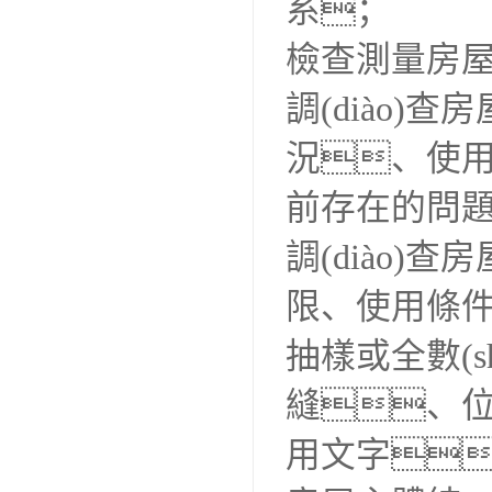
系；
檢查測量房
調(diào)查
況、使用情
前存在的問
調(diào)
限、使用條件
抽樣或全數(sh
縫、
用文字