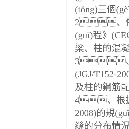
(tǒng)三個(
2、依
(guī)程》(
梁、柱的混凝土強
3、
(JGJ/T15
及柱的鋼筋配
4、根據(j
2008)的規
縫的分布情況