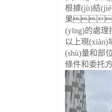
根據(jù)結(j
果，
(yīng)的
以上現(xià
(shù)量和部位
條件和委托方共