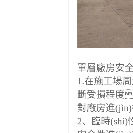
單層廠房安
1.在施工場
斷受損程度
對廠房進(jì
2、臨時(sh