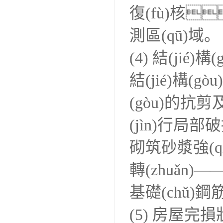
復(fù)核
測區(qū)域。
(4) 結(jié)
結(jié)構(
(gòu)的抗剪
(jìn)行局
砌筑砂漿強(q
轉(zhuǎn
基礎(chǔ
(5) 房屋完