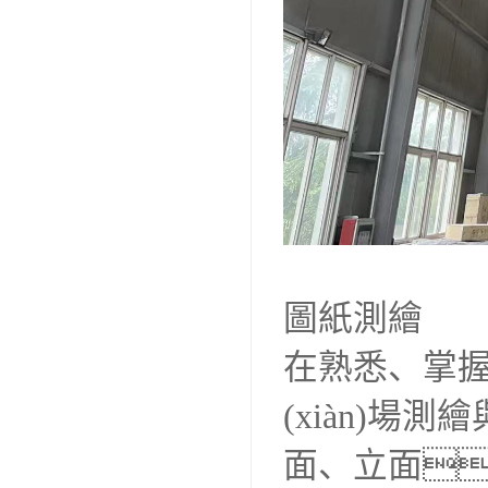
圖紙測繪
在熟悉、掌握
(xiàn)場測
面、立面