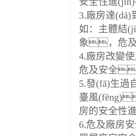
安全性進(jì
3.廠房達(
如：主體結(ji
象，危及
4.廠房改變
危及安全
5.發(fā)生
臺風(fēn
房的安全性進(
6.危及廠房