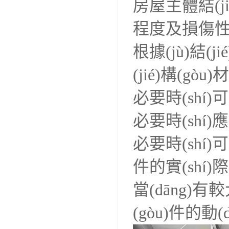
房屋主體結(j
程度及損傷性質
根據(jù)結(
(jié)構(g
必要時(shí)
必要時(shí)
必要時(shí)可
件的實(shí
當(dāng)有較大
(gòu)件的動