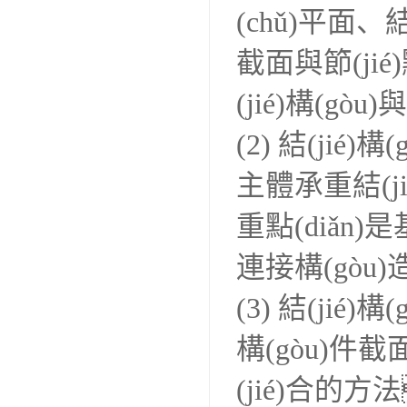
(chǔ)平面、結
截面與節(jié
(jié)構(gò
(2) 結(jié)
主體承重結(ji
重點(diǎn
連接構(gòu)
(3) 結(jié
構(gòu)件
(jié)合的