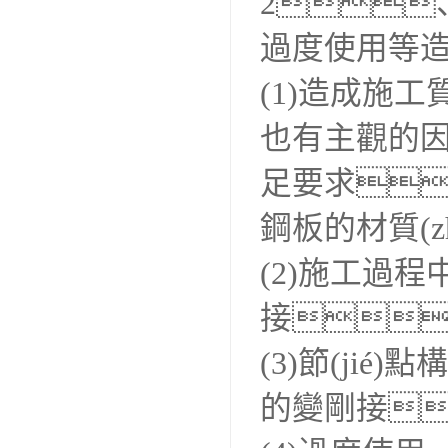
2
過度使用等
(1)造成施
也有主觀的因
足要求
鋼板的材質(z
(2)施工過
接
(3)節(ji
的變剛接