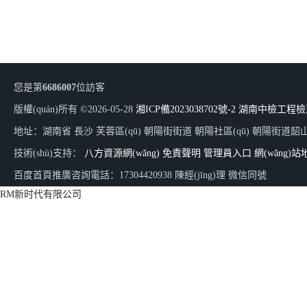
您是第
6686007
位訪客
版權(quán)所有 ©2026-05-28
湘ICP備2023038702號-2
湖南中檢工程檢
地址：湖南省 長沙 芙蓉區(qū) 朝陽街街道 朝陽社區(qū) 朝陽街道韶山
技術(shù)支持：
八方資源網(wǎng)
免責聲明
管理員入口
網(wǎng)站
百度首頁推廣咨詢電話：17304420938 陳經(jīng)理 微信同號
RM新时代有限公司