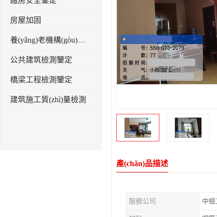
廠房安全鑒定
房屋加固
養(yǎng)老機構(gòu)檢測
公共建筑檢測鑒定
橋梁工程檢測鑒定
建筑施工質(zhì)量檢測
產(chǎn)品描述
服務公司
中檢