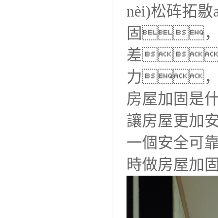
nèi)松砗拓
固，特
差
力，讓
房屋加固是
讓房屋更加
一個安全可靠
時做房屋加固