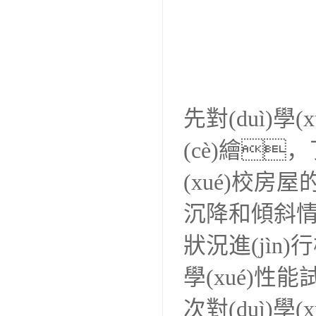
先對(duì)學(
(cè)繪
(xué)校房屋
沉降和傾斜情況的
狀況進(jìn)
學(xué)性
次對(duì)學