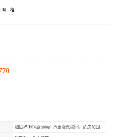
加固工程
770
加固補(bǔ)強(qiáng) 承重墻改梁，危房加固