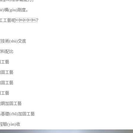
ié)構(gòu)剛度。
工工藝呢？
術(shù)交底
材料配比
固工藝
加固工藝
加固工藝
固工藝
包鋼加固工藝
基礎(chǔ)加固工藝
驗(yàn)收