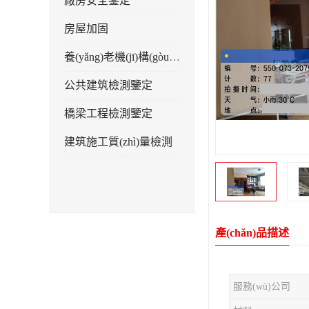
廠房安全鑒定
房屋加固
養(yǎng)老機(jī)構(gòu)檢測
公共建筑檢測鑒定
橋梁工程檢測鑒定
建筑施工質(zhì)量檢測
產(chǎn)品描述
服務(wù)公司