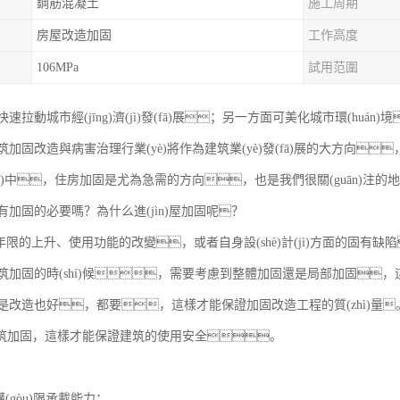
鋼筋混凝土
施工周期
房屋改造加固
工作高度
106MPa
試用范圍
速拉動城市經(jīng)濟(jì)發(fā)展；另一方面可美化城市環(hu
加固改造與病害治理行業(yè)將作為建筑業(yè)發(fā)展的大方向
ng)中，住房加固是尤為急需的方向，也是我們很關(guān)注的
加固的必要嗎？為什么進(jìn)屋加固呢？
用年限的上升、使用功能的改變，或者自身設(shè)計(jì)方面的固有缺陷
加固的時(shí)候，需要考慮到整體加固還是局部加固，這要根據
造也好，都要，這樣才能保證加固改造工程的質(zhì)量。當(dāng
好建筑加固，這樣才能保證建筑的使用安全。
構(gòu)限承載能力；