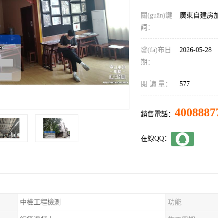
關(guān)鍵
廣東自建房
詞：
發(fā)布日
2026-05-28
期：
閱 讀 量：
577
4008887
銷售電話：
在線QQ：
中檢工程檢測
功能