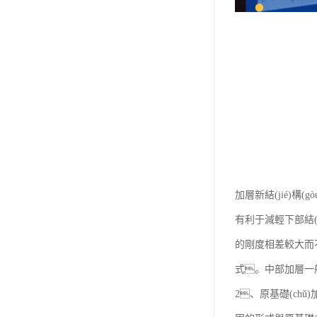
加層新結(jié)構(g
有利于減輕下部結(jié
的剛度相差較大而不利
式。中部加層一般
2、原基礎(chǔ)