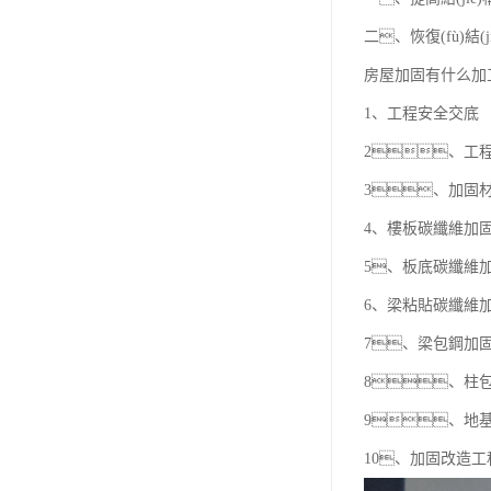
二、恢復(fù)結(j
房屋加固有什么加
1、工程安全交底
2、工程技
3、加固
4、樓板碳纖維加
5、板底碳纖維
6、梁粘貼碳纖維
7、梁包鋼加
8、柱
9、地基
10、加固改造工程