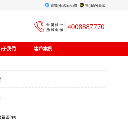
資質(zhì)認(rèn)證
實(shí)名商家
4008887770
ān)于我們
客戶案例
程
米
蓉區(qū)