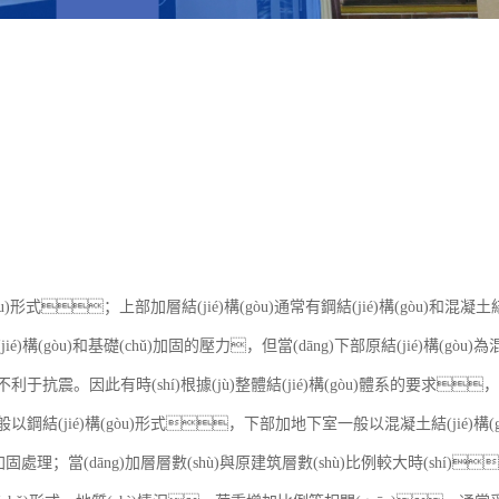
òu)形式；上部加層結(jié)構(gòu)通常有鋼結(jié)構(gòu)和混凝土結
)構(gòu)和基礎(chǔ)加固的壓力，但當(dāng)下部原結(jié)構(gòu)為混凝土
于抗震。因此有時(shí)根據(jù)整體結(jié)構(gòu)體系的要求
以鋼結(jié)構(gòu)形式，下部加地下室一般以混凝土結(jié)
加固處理；當(dāng)加層層數(shù)與原建筑層數(shù)比例較大時(shí)