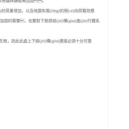
通常采用錨桿靜壓樁加固。
dān)的荷重增加，以及地震和風(fēng)的側(cè)向荷載效應
加固的需要，也要對下部原結(jié)構(gòu)進(jìn)行體系
ìn)行生根，因此此處上下結(jié)構(gòu)連接必須十分可靠