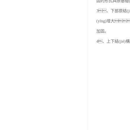
固的形式與原基礎(
3、下部原結(ji
(yīng)增大
加固。
4、上下結(jié)