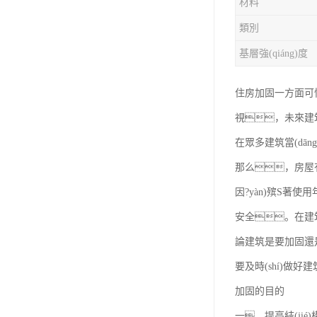
材料
類別
基層強(qiáng)度
住房加固一方面可快
視，未來建筑
在眾多建筑當(dā
那么，房屋有
因?yàn)殡S著使
安全。在建筑
論建筑是要加固還是改
要及時(shí)做
加固的目的
一、提高結(jié)