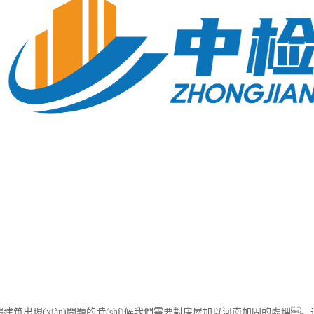
的整體建筑出現(xiàn)問題的時(shí)候我們需要對房屋加以河南加固的