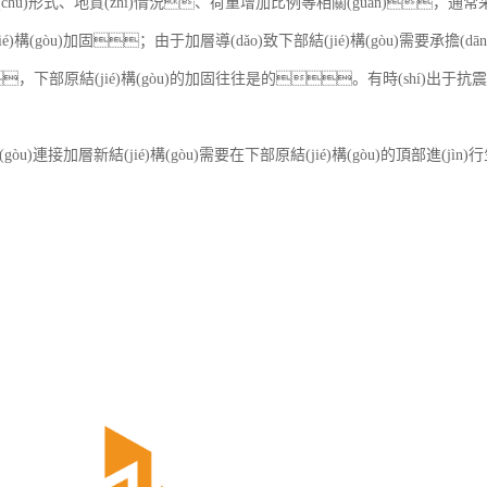
chǔ)形式、地質(zhì)情況、荷重增加比例等相關(guān)，
é)構(gòu)加固；由于加層導(dǎo)致下部結(jié)構(gòu)需要承擔(
，下部原結(jié)構(gòu)的加固往往是的。有時(shí)出于抗震
構(gòu)連接加層新結(jié)構(gòu)需要在下部原結(jié)構(gòu)的頂部進(j