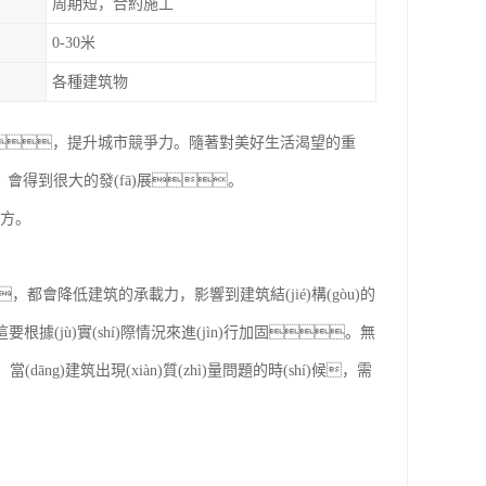
周期短，合約施工
0-30米
各種建筑物
án)境，提升城市競爭力。隨著對美好生活渴望的重
，會得到很大的發(fā)展。
地方。
，都會降低建筑的承載力，影響到建筑結(jié)構(gòu)的
(jù)實(shí)際情況來進(jìn)行加固。無
)建筑出現(xiàn)質(zhì)量問題的時(shí)候，需