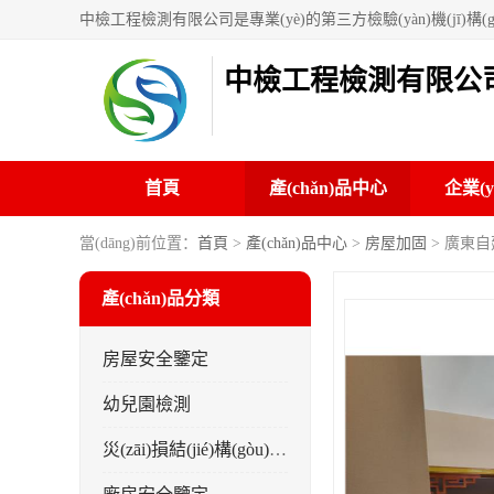
中檢工程檢測有限公
首頁
產(chǎn)品中心
企業(y
當(dāng)前位置：
首頁
>
產(chǎn)品中心
>
房屋加固
> 廣東
產(chǎn)品分類
房屋安全鑒定
幼兒園檢測
災(zāi)損結(jié)構(gòu)安全評估