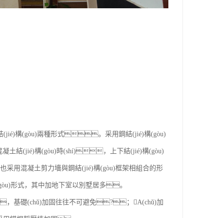
(jié)構(gòu)兩種形式。采用鋼結(jié)構(gòu)
結(jié)構(gòu)時(shí)，上下結(jié)構(gòu)
，也采用混凝土剪力墻與鋼結(jié)構(gòu)框架相組合的形
構(gòu)形式，其中加地下室以別墅居多。
，基礎(chǔ)加固往往不可避免?；A(chǔ)加