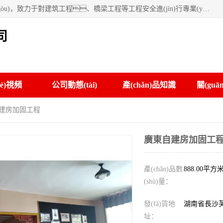
中檢工程檢測有限公司是專業(yè)的第三方檢驗(yàn)機(jī)構(gòu)，致力于對建筑工程、橋梁工程等工程安全進(jìn)行專業(yè)檢測鑒定，為客戶對建筑使用安全性的需求提供全面的服務(wù)。
司
è)視頻
公司動態(tài)
產(chǎn)品知識
關(gu
自建房加固工程
廣東自建房加固工
產(chǎn)品數
888.00平方
(shù)量：
發(fā)貨地
湖南省長沙芙
址：