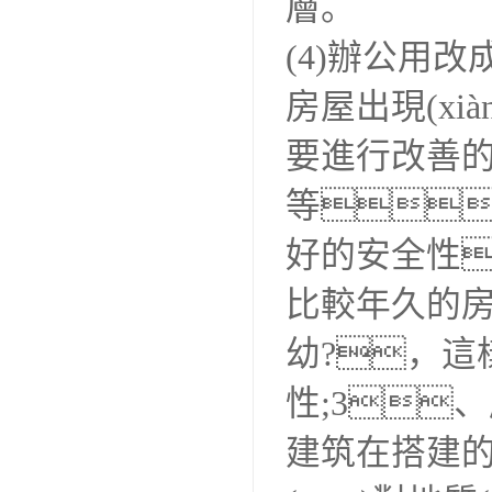
層。
(4)辦公用
房屋出現(x
要進行改善
等
好的安全性
比較年久的房屋
幼?，這
性;3
建筑在搭建