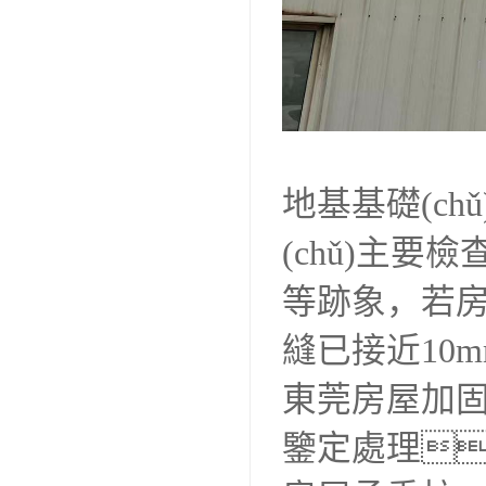
地基基礎(ch
(chǔ)主
等跡象，若房
縫已接近10
東莞房屋加固建
鑒定處理；