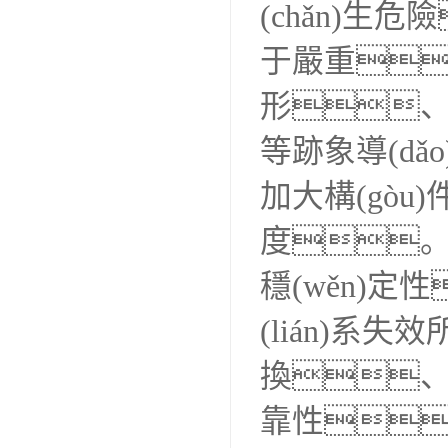
(chǎn)
于嚴重
形、
等跡象導(dǎ
加大構(gò
度。減
穩(wěn)
(lián)系失
換、調(
靠性