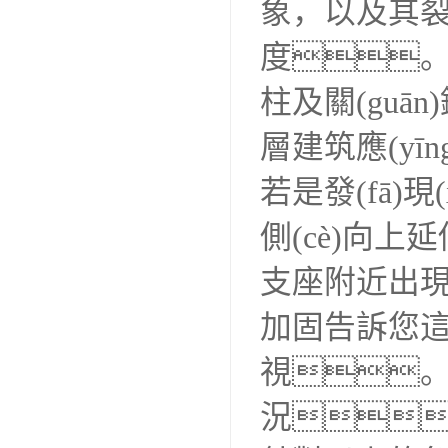
象，以及其
度。若
柱及關(guān
層建筑應(yī
若是發(fā)
側(cè)向上
支座附近出現(
加固告訴您
視
況