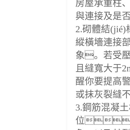
房屋承重柱、
與連接及是
2.砌體結(jié
縱橫墻連接部
象。若受壓
且縫寬大于2
醒你要提高警
或抹灰裂縫不于
3.鋼筋混凝
位、