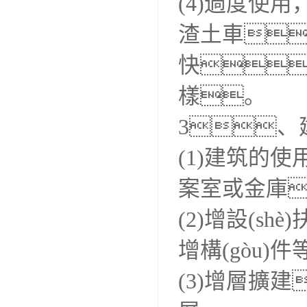
(4)過度使用
渣土車
快，那
樣。
3、
(1)建筑的
案室或金庫
(2)增設(
增構(gòu)件
(3)增層擴