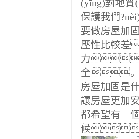
(yīng)對
保護我們?nè
要做房屋加固
壓性比較差
力，
全
房屋加固是
讓房屋更加
都希望有一個
候