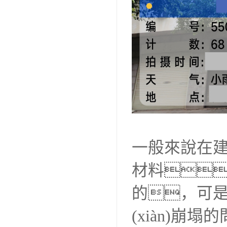
一般來說在建
材料
的，可
(xiàn)崩