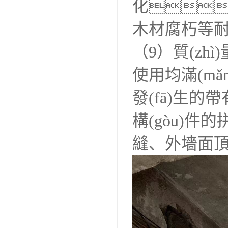
化
木材腐朽等耐久
（9）質(zh
使用均滿(mǎn
發(fā)生的帶
構(gòu)件
縫、外墻面頂