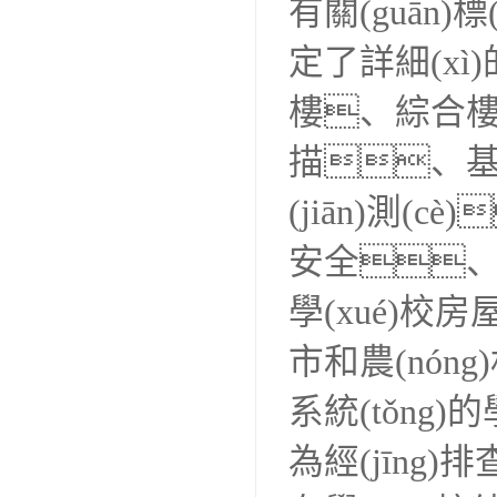
有關(guān)標
定了詳細(xì)
樓、綜合樓進
描、基礎
(jiān)測(
安全
學(xué)
市和農(nón
系統(tǒng
為經(jīng