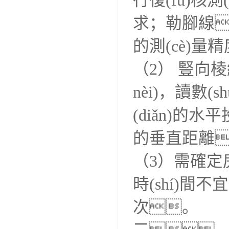
行復(fù)核測
求；勒腳線
的測(cè)量精
（2） 豎向棱線
nèi)，讀數(
(diǎn)的
的垂直距離
（3）需確定房屋
時(shí)間不
次。