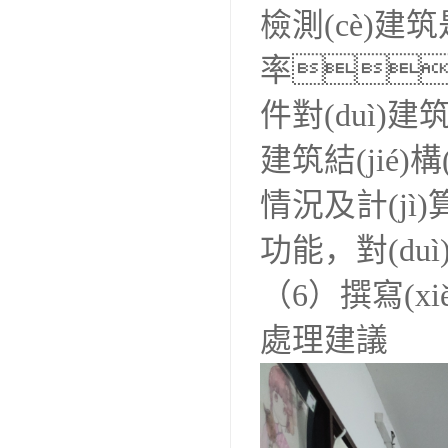
檢測(cè)建
率。（
件對(duì)建筑
建筑結(jié)構
情況及計(jì)
功能，對(duì)
（6）撰寫(xi
處理建議