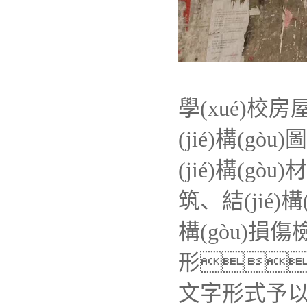
學(xué)校房屋
(jié)構(gòu
(jié)構(g
筑、結(jié)構
構(gòu)損傷
形
文字形式予以紀