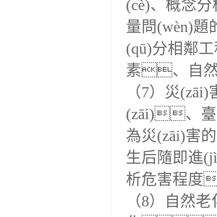
(cè)、概念
量問(wèn)題
(qū)分相鄰
素、自
（7）災(zā
(zāi)、
為災(zāi)害
生后隨即進(j
析危害程度
（8）自然老化