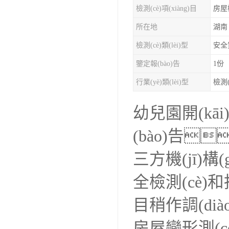
檢測(cè)項(xiàng)目
房屋檢
所在地
湖南
檢測(cè)類(lèi)型
安全質
鑒定報(bào)告
1份
行業(yè)類(lèi)型
檢測(
幼兒園開(kāi
(bào)告
三方機(jī)
全檢測(cè)和抗
目稍作調(di
房屋變形測(c