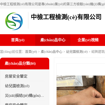
中檢工程檢測(cè)有限公司
首頁(yè)
產(chǎn)品中心
企業(yè)視頻
當(dāng)前位置：
首頁(yè)
>
產(chǎn)品中心
>
幼兒園檢測(cè)
> 紹興建筑結
產(chǎn)品分類(lèi)
房屋安全鑒定
幼兒園檢測(cè)
災(zāi)損結(jié)構(gòu)安全評(píng)估