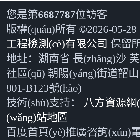
您是第
6687787
位訪客
版權(quán)所有 ©2026-05-28
工程檢測(cè)有限公司
保留所有
地址：湖南省 長(zhǎng)沙 芙蓉
社區(qū) 朝陽(yáng)街道韶
801-B123號(hào)
技術(shù)支持：
八方資源網(w
(wǎng)站地圖
百度首頁(yè)推廣咨詢(xún)電話(