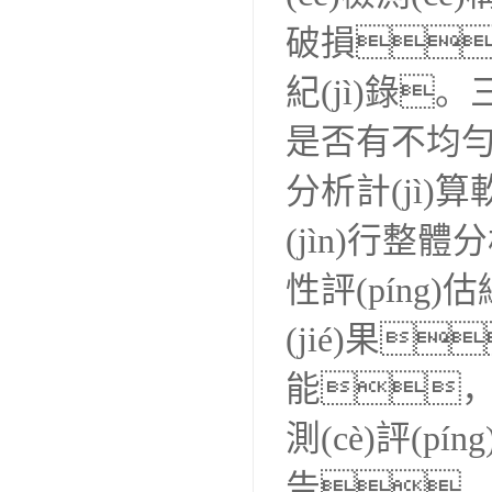
破損
紀(jì)錄
是否有不均勻沉
分析計(jì)算軟
(jìn)行整體
性評(píng)
(jié)果
能，對(
測(cè)評(pí
告、提