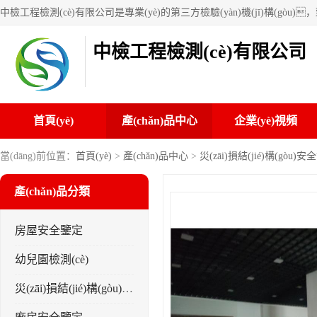
中檢工程檢測(cè)有限公司
首頁(yè)
產(chǎn)品中心
企業(yè)視頻
當(dāng)前位置：
首頁(yè)
>
產(chǎn)品中心
>
災(zāi)損結(jié)構(gòu)安全
產(chǎn)品分類
房屋安全鑒定
幼兒園檢測(cè)
災(zāi)損結(jié)構(gòu)安全評(píng)估