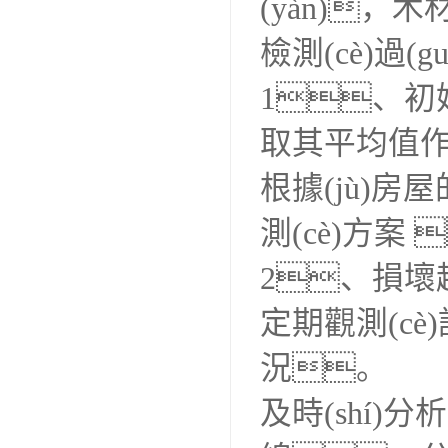
(yàn)，木
檢測(cè)過(g
1、初始
取其平均值作為監
根據(jù)房屋的
測(cè)方案 
2、損壞趨勢(
定期觀測(cè)
況。
及時(shí)分