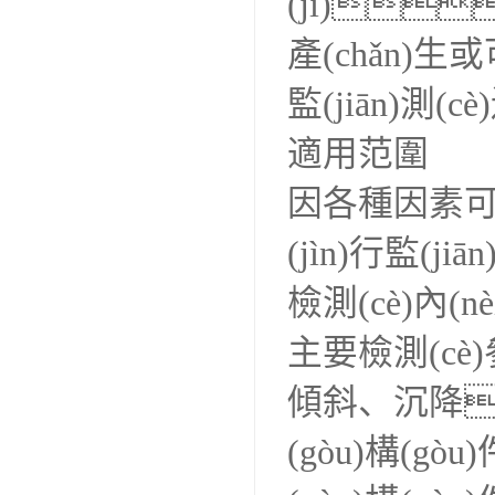
(jì)
產(chǎn)
監(jiān)測(c
適用范圍
因各種因素可能
(jìn)行監(ji
檢測(cè)內(n
主要檢測(cè)
傾斜、沉降
(gòu)構(gò