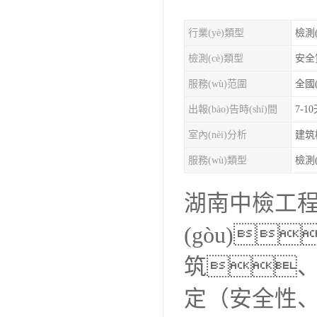
行業(yè)類型
檢測(
檢測(cè)類型
安全質
服務(wù)范圍
全國(
出報(bào)告時(shí)間
7-1
室內(nèi)分析
建筑模
服務(wù)類型
檢測(
湖南中檢工程檢
(gòu)
筑、工業
定（安全性、