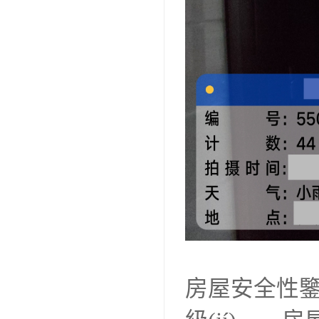
房屋安全性鑒