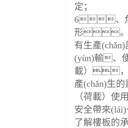
定；
6、
形。 
有生產(chǎ
(yùn)輸
載），
產(chǎn)生
（荷載）使用取
安全帶來(lá
了解樓板的