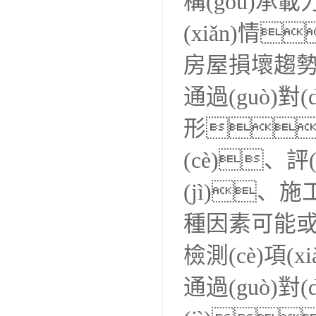
構(gòu)承
(xiǎn)情
房屋損壞趨勢(s
通過(guò)對(
形、
(cè)、評
(jì)、
種因素可能或已
檢測(cè)項(xi
通過(guò)