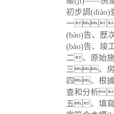
級(jí)——
初步調(diào)
一、
(bào)告、
(bào)告、
二、原始
三、
四、根據(j
查和分析
五、填寫初