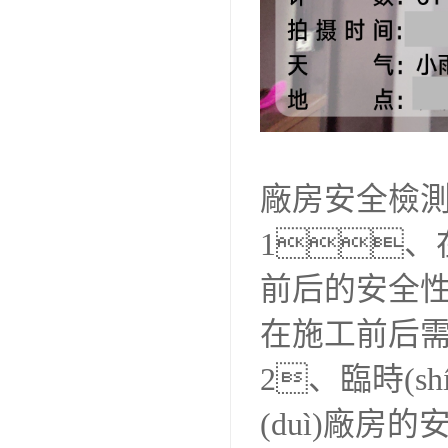
廠房安全檢測(c
1、
前后的安全
在施工前后需要
2、臨時(sh
(duì)廠房的