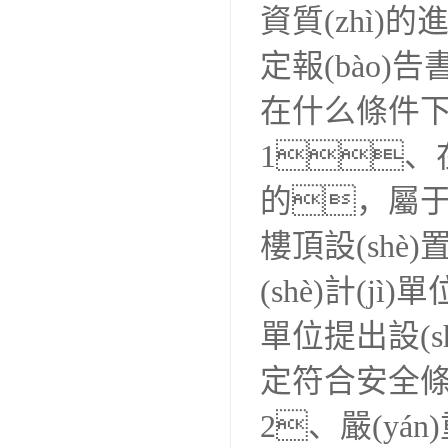
資質(zhì)
定報(bào)
在什么條件下可
1、
的，屬于拆
樓頂設(shè
(shè)計(jì)
單位提出設(shè
定符合安全條
2、嚴(yá