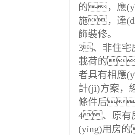
的，應(y
施，達(d
飾裝修。
3、非住宅房
載荷的
者具有相應(yīn
計(jì)方案，經
條件后
4、原有房屋
(yíng)用房的