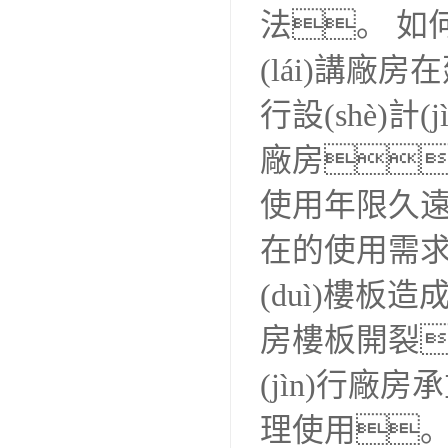
法。 如
(lái)講廠房在
行設(shè)
廠房
使用年限久遠(yu
在的使用需求
(duì)樓板
房樓板開裂、
(jìn)行廠
理使用。