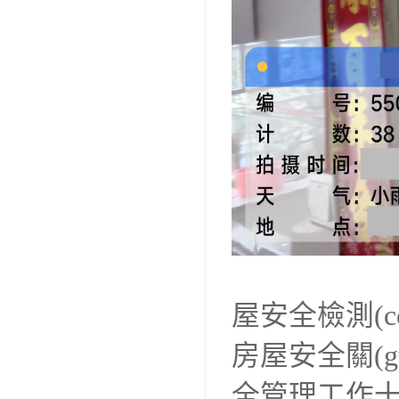
屋安全檢測(c
房屋安全關(g
全管理工作十分