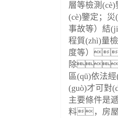
層等檢測(c
(cè)鑒定；災
事故等）結(ji
程質(zhì)量
度等）
除
區(qū)依法經
(guò)才可對
主要條件是遞交
料，房屋安