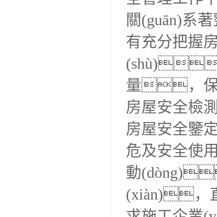
關(guān)系
有充分把握房
(shù)
量，保障
房屋安全檢測(c
房屋安全鑒定
危及安全使用的
動(dòng)
(xiàn)
求施工企業(