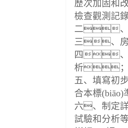
歷次加固和改
檢查觀測記
二
三、
四、
析
五、填寫初步調
合本標(biāo
六、制定詳細
試驗和分析