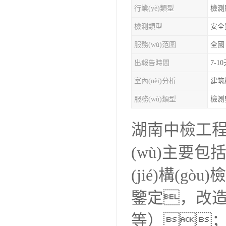
行業(yè)類型
檢測
檢測類型
安全質
服務(wù)范圍
全國
出報告時間
7-1
室內(nèi)分析
建筑模
服務(wù)類型
檢測
湖南中檢工程檢
(wù)主要
(jié)構(
鑒定，改
等）；