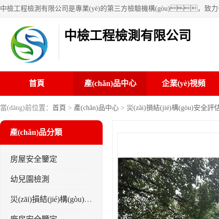
中檢工程檢測有限公司
首頁
產(chǎn)品中心
企業(yè)視頻
當(dāng)前位置：
首頁
>
產(chǎn)品中心
>
災(zāi)損結(jié)構(gòu)安全評
產(chǎn)品分類
房屋安全鑒定
幼兒園檢測
災(zāi)損結(jié)構(gòu)安全評估