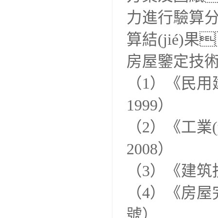
力進行驗算分析
算結(jié
房屋鑒定技術(s
（1）《民用建筑
1999）
（2）《工業(yè
2008）
（3）《建筑抗震
（4）《房屋完損
號）