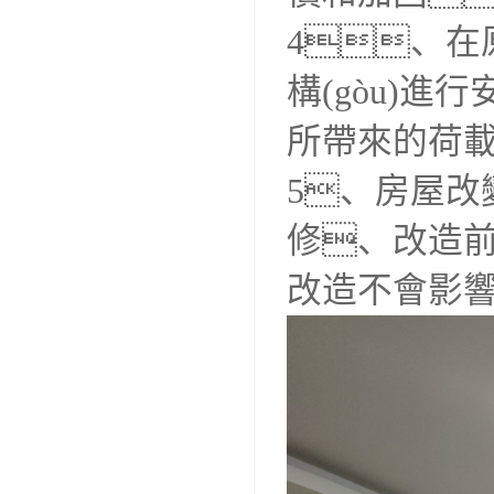
4、在原
構(gòu)進
所帶來的荷
5、房屋改變
修、改造前要
改造不會影響房