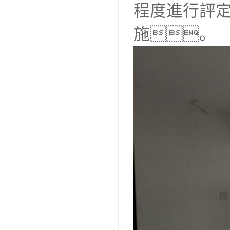
程度進行評定
施。