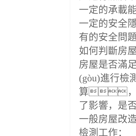
一定的承載
一定的安全隱
有的安全問
如何判斷房
房屋是否滿
(gòu)進行
算，
了影響，是否
一般房屋改
檢測工作：