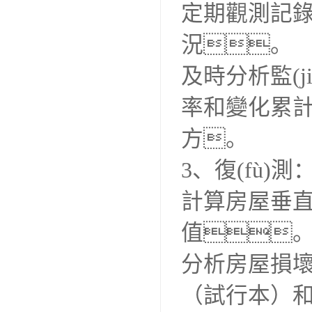
定期觀測記錄房屋
況。
及時分析監(j
率和變化累計值
方。
3、復(fù)測
計算房屋垂
值
分析房屋損壞原
（試行本）和《