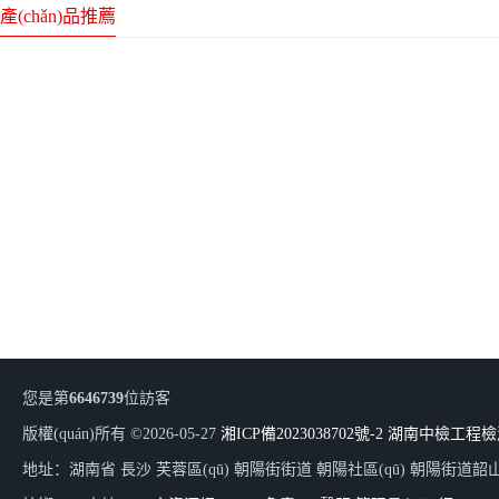
產(chǎn)品推薦
您是第
6646739
位訪客
版權(quán)所有 ©2026-05-27
湘ICP備2023038702號-2
湖南中檢工程檢
地址：湖南省 長沙 芙蓉區(qū) 朝陽街街道 朝陽社區(qū) 朝陽街道韶山