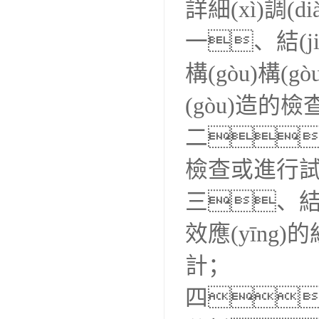
詳細(xì)調(d
一、結(ji
構(gòu)構(g
(gòu)造的檢
二
檢查或進行
三、結(
效應(yīng)
計；
四、