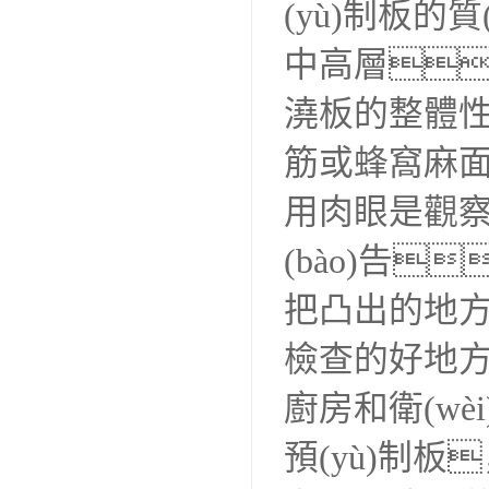
(yù)制板的
中高層
澆板的整體
筋或蜂窩麻面現
用肉眼是觀察不
(bào)告
把凸出的地方
檢查的好地
廚房和衛(wè
預(yù)制