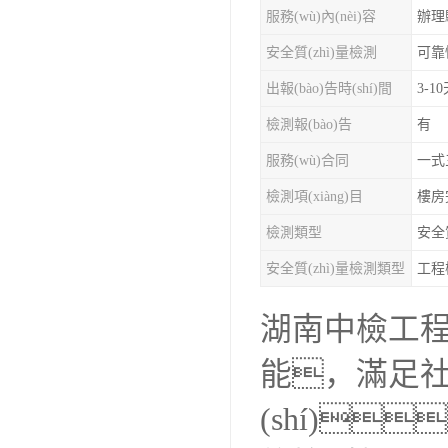
服務(wù)內(nèi)容
安全質(zhì)量檢測
可靠
出報(bào)告時(shí)間
3-1
檢測報(bào)告
有
服務(wù)合同
一式
檢測項(xiàng)目
樓房
檢測類型
安全質
安全質(zhì)量檢測類型
工程
湖南中檢工
能，滿足社會
(shí)