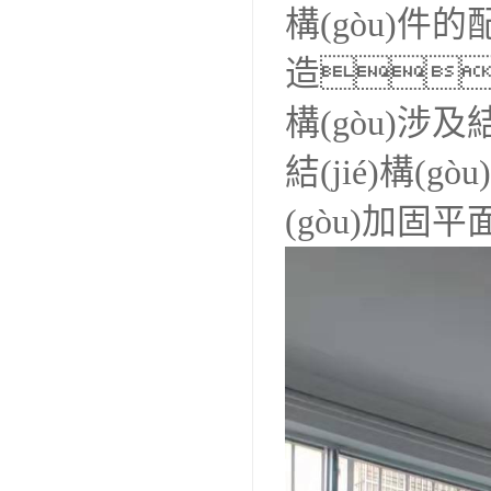
構(gòu)件的
造、節
構(gòu)涉及
結(jié)構(
(gòu)加固平