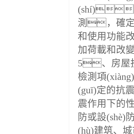
(shí)
測，確定結(
和使用功能改
加荷載和改變結
5、房屋
檢測項(xiàn
(guī)定的
震作用下的性進
防或設(shè
(hù)建筑