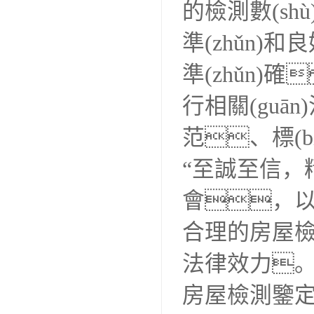
的檢測數(sh
準(zhǔn)
準(zhǔn)確
行相關(guā
范、標(bi
“至誠至信，
會，以公
合理的房屋檢測
法律效力
房屋檢測鑒