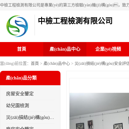
中檢工程檢測有限公司
首頁
產(chǎn)品中心
企業(yè)視頻
當(dāng)前位置：
首頁
>
產(chǎn)品中心
>
災(zāi)損結(jié)構(gòu)安全評
產(chǎn)品分類
房屋安全鑒定
幼兒園檢測
災(zāi)損結(jié)構(gòu)安全評估