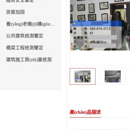
廠房安全鑒定
房屋加固
養(yǎng)老機(jī)構(gòu)檢測
公共建筑檢測鑒定
橋梁工程檢測鑒定
建筑施工質(zhì)量檢測
產(chǎn)品描述