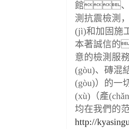
館、星
測抗震檢測，
(jì)和加固
本著誠信的
意的檢測服務(
(gòu)、磚混結
(gòu)）的
(xù)（產(c
均在我們的
http://kyasing