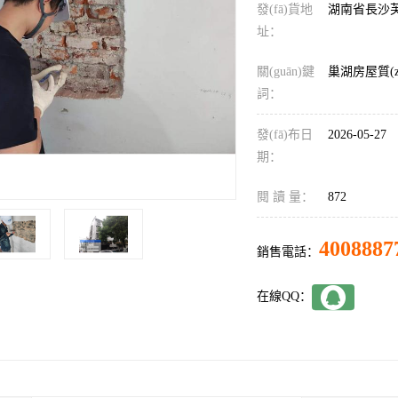
發(fā)貨地
湖南省長沙芙
址：
關(guān)鍵
巢湖房屋質(
詞：
發(fā)布日
2026-05-27
期：
閱 讀 量：
872
4008887
銷售電話：
在線QQ：