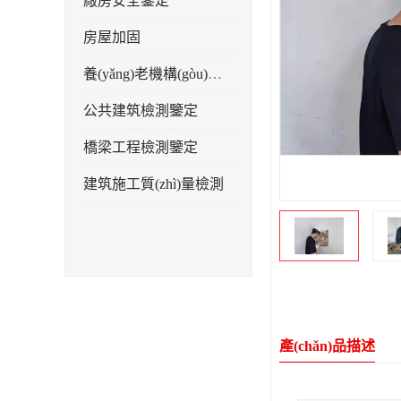
廠房安全鑒定
房屋加固
養(yǎng)老機構(gòu)檢測
公共建筑檢測鑒定
橋梁工程檢測鑒定
建筑施工質(zhì)量檢測
產(chǎn)品描述