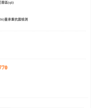
蓉區(qū)
zhì)量承重抗震檢測
770