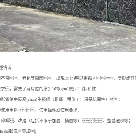
種情況
當、老化等原因，出現(xiàn)明顯損傷、變形或其
需要了解房屋的結(jié)構(gòu)現(xiàn)狀和性；
響使房屋產(chǎn)生損傷（相鄰工程施工：深基坑開挖）；
使用用途、使用條件或使用要求；
修繕、改建（包括不限于加層、插層等）、整體遷移等；
ì)量狀況有異議；