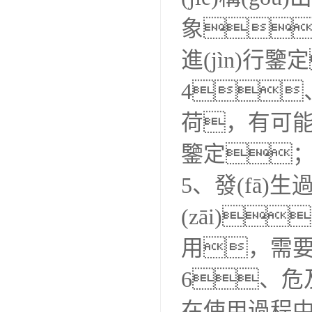
象
進(jìn)行
4
荷，有可能
鑒定
5、發(fā)生
(zāi)
用，需要
6、危
在使用過程中對