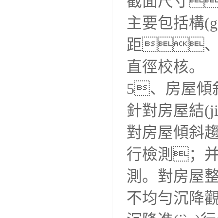
截面尺寸
主要包括構(g
距、保
直徑校核。
5、房屋傾
針對房屋結(ji
對房屋傾斜趨勢
行檢測；并結(
測。對房屋整體選
不均勻沉降