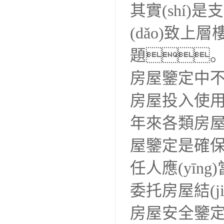
其實(shí)
(dǎo)致上
題
房屋鑒定中不同
房屋投入使用后
年來各類房屋安
屋鑒定是確保
任人應(yīn
委托房屋結(j
房屋安全鑒定由