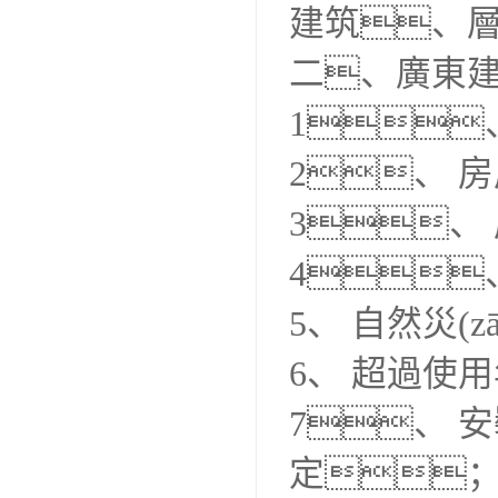
建筑、
二、廣東建業
1
2、 房屋
3、
4
5、 自然災(
6、 超過使
7、 
定