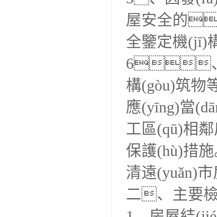
屋安全的
全鑒定機(jī
6
構(gòu)筑物
應(yīng)當
工區(qū)相
保護(hù)措
清遠(yuǎn
二、主要檢測
1、房屋結(jié