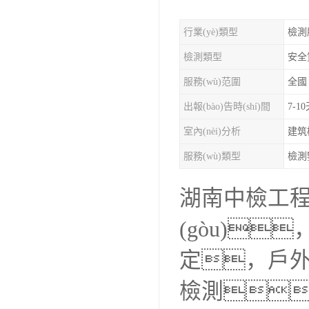
行業(yè)類型
檢測
檢測類型
安全質
服務(wù)范圍
全國
出報(bào)告時(shí)間
7-1
室內(nèi)分析
建筑模
服務(wù)類型
檢測
湖南中檢工程檢
(gòu)
定，戶外
檢測