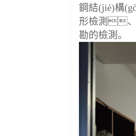
鋼結(jié)構
形檢測、
勘的檢測。