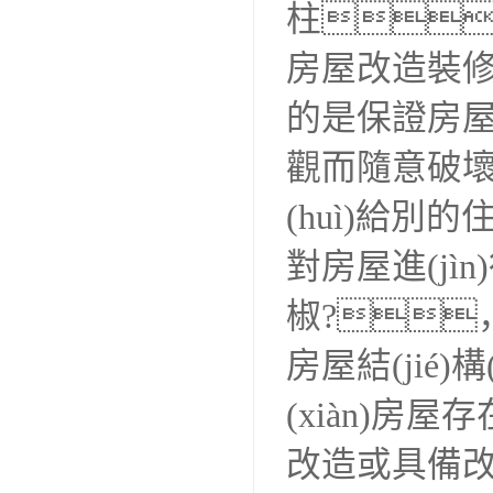
柱
房屋改造裝
的是保證房屋本
觀而隨意破壞房
(huì)給
對房屋進(jìn)
椒?
房屋結(jié)構
(xiàn)房
改造或具備改造