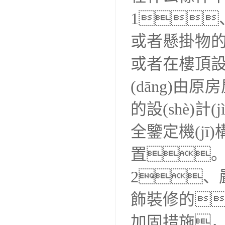
1
或者懸掛物的，
或者在樓頂設(
(dāng)由原房
的設(shè)計(
全鑒定機(jī
置
2、嚴
飾裝修的
加固措施，