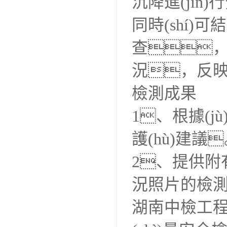
沉降進(jìn
同時(shí)可
查，觀
況，反映
檢測成果
1、根據(jù
護(hù)建議
2、提供附有詳細
況照片的檢測與
湖南中檢工程