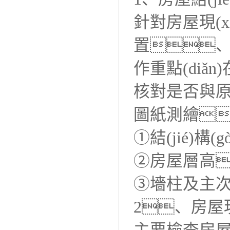
針對房屋現(xi
置、層
作重點(diǎn
核對是否與原設
圖紙測繪
①結(jié)構(
②房屋層高
③墻柱及主
2、房屋現(