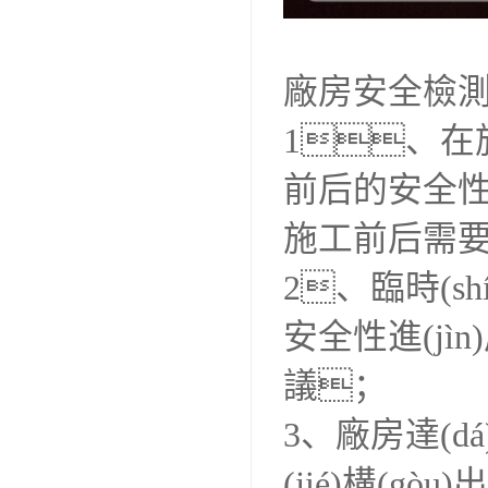
廠房安全檢
1、
前后的安全
施工前后需要
2、臨時(s
安全性進(jì
議；
3、廠房達(
(jié)構(g