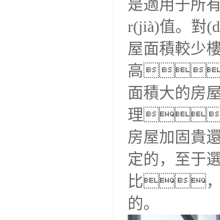
是適用于所有
r(jià)值
屋面積較少樓層
高，
面積大的房屋有
理
房屋加固貴還是
定的，至于選擇哪
比，相信
的。