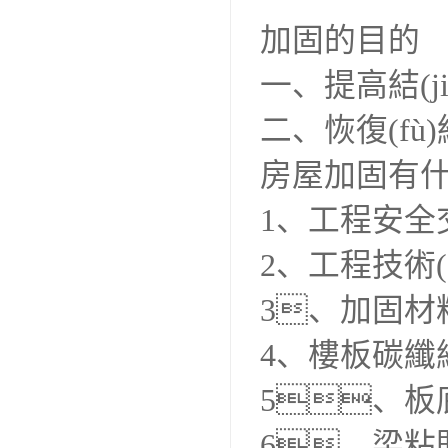
加固的目的
一、提高結(j
二、恢復(fù)
房屋加固有
1、工程安全
2、工程技術(
3、加固材
4、樓板碳纖
5、板
6、梁粘