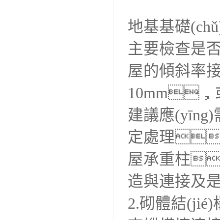
地基基礎(chǔ
主要檢查是
屋的傾斜率接
10mm
建議應(yīng)
定處理
屋承重柱
造與連接及
2.砌體結(jié)