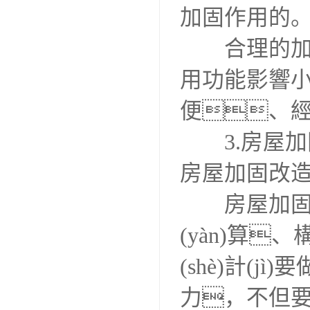
加固作用的
合理的加固改
用功能影響小
便、經(j
3.房屋加固改
房屋加固改造設(
房屋加固改造設
(yàn)算
(shè)計(jì)
力，不但要滿