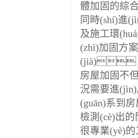
體加固的綜合措
同時(shí)進(
及施工環(huá
(zhì)加固
(jià)
房屋加固不但
況需要進(j
(guān)系
檢測(cè)出的
很專業(yè)