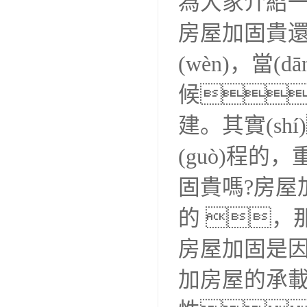
為大家介紹
房屋加固貴還是
(wèn)，當(dā
候
建。其實(sh
(guò)程的
固貴嗎?房屋加
的 ，
房屋加固是因?y
加房屋的承載能力