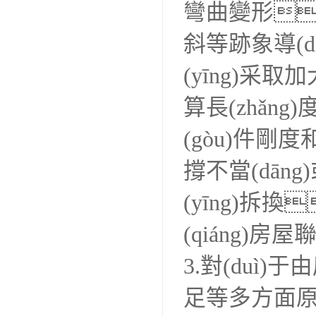
彎曲變形
斜等跡象導(dǎ
(yīng)采取
算長(zhǎng
(gòu)件剛
撐不當(dāng
(yīng)拆換
(qiáng)房
3.對(duì)
足等多方面原