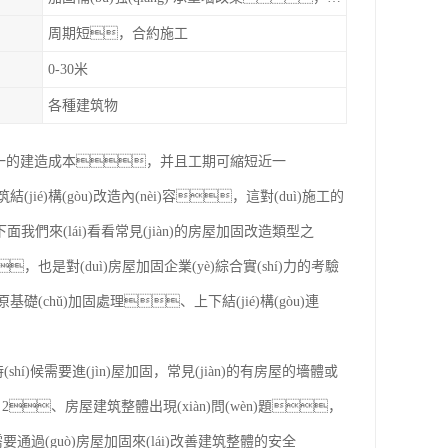
周期短，合約施工
0-30米
各種建筑物
分之一的建造成本，并且工期可縮短近一
)構(gòu)改造內(nèi)容，這對(duì)施工的
面我們來(lái)看看常見(jiàn)的房屋加固改造類型之
，也是對(duì)房屋加固企業(yè)綜合實(shí)力的考驗
原基礎(chǔ)加固處理、上下結(jié)構(gòu)連
(shí)候需要進(jìn)屋加固，常見(jiàn)的有房屋的墻體或
2、房屋建筑整體出現(xiàn)問(wèn)題，
通過(guò)房屋加固來(lái)改善建筑整體的安全