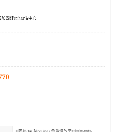
固評(píng)估中心
770
加固補(bǔ)強(qiáng) 承重墻改梁，危房加固