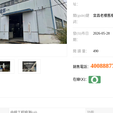
址：
關(guān)鍵
宜昌老樓舊樓加
詞：
發(fā)布日
2026-05-28
期：
閱 讀 量：
490
4008887
銷售電話：
在線QQ：
中檢工程檢測(cè)
功能