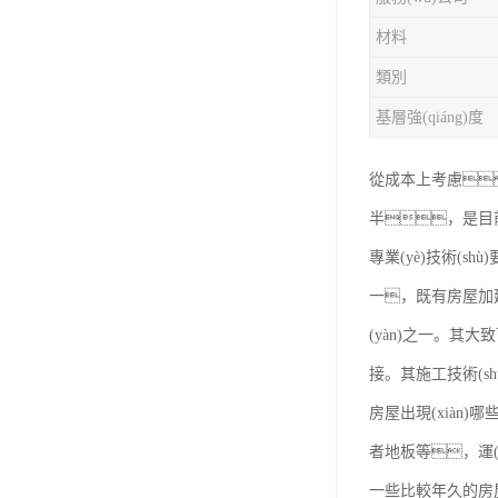
材料
類別
基層強(qiáng)度
從成本上考慮
半，是目前人
專業(yè)技術(s
一，既有房屋加建改
(yàn)之一。其大致
接。其施工技術(shù
房屋出現(xiàn)哪
者地板等，運(y
一些比較年久的房屋