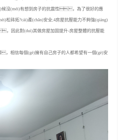
)候沒(méi)有想到房子的抗震性，為了很好的應
nèi)松砗拓?cái)產(chǎn)安全;4房屋抗壓能力不夠強(qiáng)
，因此對(duì)其做房屋加固提升-房屋整體的抗壓能
，相信每個(gè)擁有自己房子的人都希望有一個(gè)安