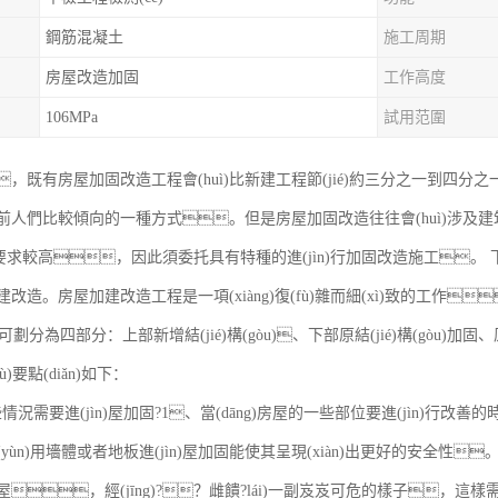
鋼筋混凝土
施工周期
房屋改造加固
工作高度
106MPa
試用范圍
，既有房屋加固改造工程會(huì)比新建工程節(jié)約三分之一到四
們比較傾向的一種方式。但是房屋加固改造往往會(huì)涉及建筑結(jié
hù)要求較高，因此須委托具有特種的進(jìn)行加固改造施工。 下
造。房屋加建改造工程是一項(xiàng)復(fù)雜而細(xì)致的工作
可劃分為四部分：上部新增結(jié)構(gòu)、下部原結(jié)構(gòu)加固、
)要點(diǎn)如下：
些情況需要進(jìn)屋加固?1、當(dāng)房屋的一些部位要進(jìn)行改善的時
ùn)用墻體或者地板進(jìn)屋加固能使其呈現(xiàn)出更好的安全性。
，經(jīng)?？雌饋?lái)一副岌岌可危的樣子，這樣需要