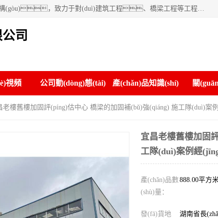
中檢工程檢測(cè)有限公司是專業(yè)的第三方檢驗(yàn)機(jī)構(gòu)，致力于對(duì)建筑工程、橋梁工程等工程安全進(jìn)行專業(yè)檢測(cè)鑒定，為客戶對(duì)建筑使用安全性的需求提供全面的服務(wù)。
限公司
è)視頻
公司動(dòng)態(tài)
產(chǎn)品知識(shí)
關(gu
老樓舊樓加固評(píng)估中心 橋梁的加固補(bǔ)強(qiáng) 施工隊(duì)案例經(
宜昌老樓舊樓加固評(pí
工隊(duì)案例經(jīn
產(chǎn)品數
888.00平方
(shù)量：
發(fā)貨地
湖南省長(zhǎ