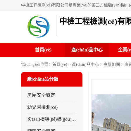
中檢工程檢測(cè)有
首頁(yè)
產(chǎn)品中心
企業(y
當(dāng)前位置：
首頁(yè)
>
產(chǎn)品中心
>
房屋加固
> 宜昌
產(chǎn)品分類
房屋安全鑒定
幼兒園檢測(cè)
災(zāi)損結(jié)構(gòu)安全評(píng)估