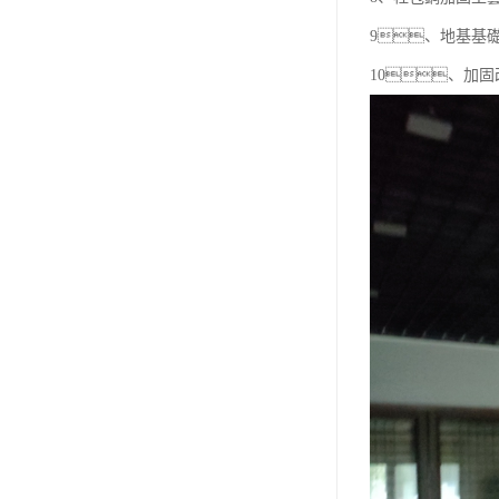
9、地基基礎(
10、加固改