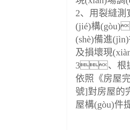
現(xiàn)場
2、用裂縫測
(jié)構(g
(shè)備進
及損壞現(xià
3、根據(
依照《房屋完損等
號]對房屋的
屋構(gòu