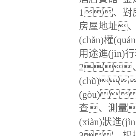
1、對房
房屋地址
(chǎn)權
用途進(jìn)行
2
(chǔ)
(gòu)
查、測量
(xiàn)狀進
3、根據(