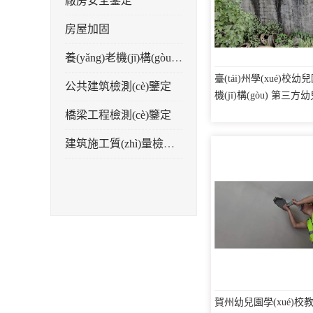
廠房安全鑒定
房屋加固
養(yǎng)老機(jī)構(gòu)檢測(cè)
臺(tái)州學(xué)校
公共建筑檢測(cè)鑒定
機(jī)構(gòu) 第三
全檢測(cè)
橋梁工程檢測(cè)鑒定
建筑施工質(zhì)量檢測(cè)
賀州幼兒園學(xué)校教