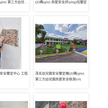
)構(gòu) 第三方幼兒園
(jī)構(gòu) 房屋安全評(píng)估鑒定
)
安全鑒定中心 工程
茂名幼兒園安全鑒定機(jī)構(gòu)
第三方幼兒園房屋安全檢測(cè)