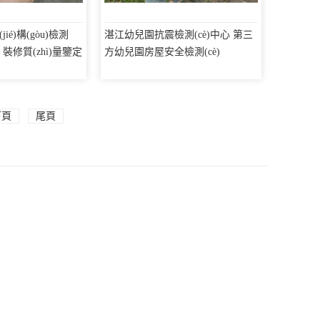
é)構(gòu)檢測
湛江幼兒園抗震檢測(cè)中心 第三
òu) 裝修質(zhì)量鑒定
方幼兒園房屋安全檢測(cè)
下頁
尾頁