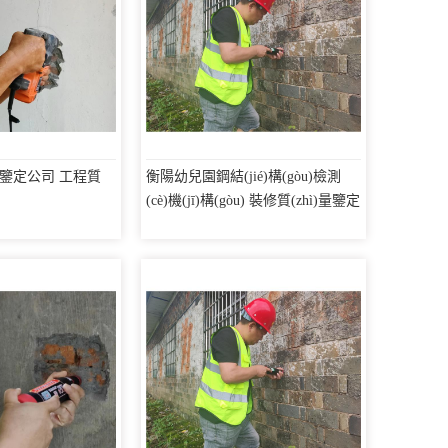
鑒定公司 工程質
衡陽幼兒園鋼結(jié)構(gòu)檢測
(cè)機(jī)構(gòu) 裝修質(zhì)量鑒定