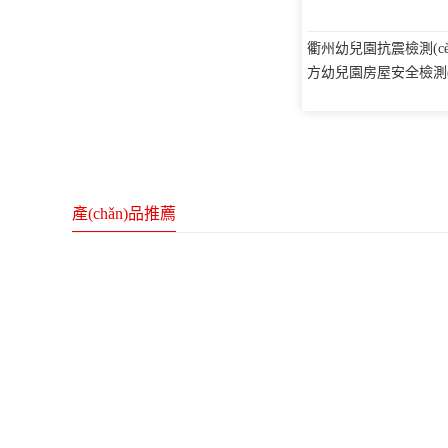
衢州幼兒園抗震檢測(cè
方幼兒園房屋安全檢測(c
產(chǎn)品推薦