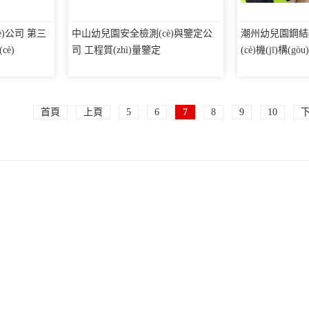
)公司 第三
中山幼兒園安全檢測(cè)與鑒定公
潮州幼兒園鋼結(ji
è)
司 工程質(zhì)量鑒定
(cè)機(jī)構(g
首頁
上頁
5
6
7
8
9
10