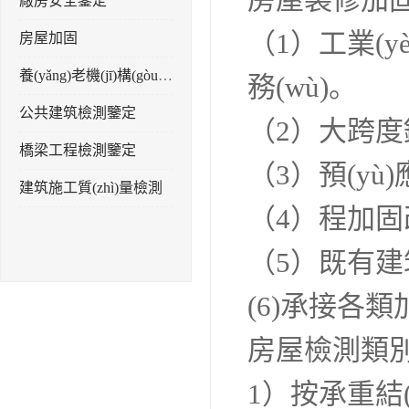
廠房安全鑒定
（1）工業(yè)
房屋加固
養(yǎng)老機(jī)構(gòu)檢測
務(wù)。
公共建筑檢測鑒定
（2）大跨度鋼結(
橋梁工程檢測鑒定
（3）預(yù)應(
建筑施工質(zhì)量檢測
（4）程加固改造
（5）既有建筑
(6)承接各類加
房屋檢測類
1）按承重結(